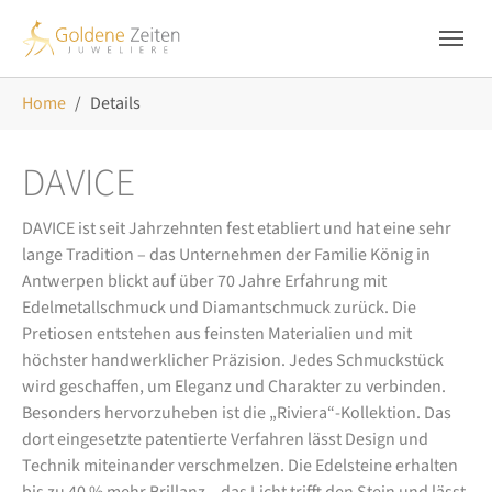
Skip to main navigation
Zum Hauptinhalt springen
Skip to page footer
Sie sind hier:
Home
Details
DAVICE
DAVICE ist seit Jahrzehnten fest etabliert und hat eine sehr
lange Tradition – das Unternehmen der Familie König in
Antwerpen blickt auf über 70 Jahre Erfahrung mit
Edelmetallschmuck und Diamantschmuck zurück. Die
Pretiosen entstehen aus feinsten Materialien und mit
höchster handwerklicher Präzision. Jedes Schmuckstück
wird geschaffen, um Eleganz und Charakter zu verbinden.
Besonders hervorzuheben ist die „Riviera“-Kollektion. Das
dort eingesetzte patentierte Verfahren lässt Design und
Technik miteinander verschmelzen. Die Edelsteine erhalten
bis zu 40 % mehr Brillanz – das Licht trifft den Stein und lässt