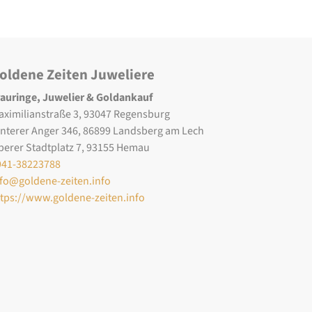
oldene Zeiten Juweliere
rauringe, Juwelier & Goldankauf
aximilianstraße 3, 93047 Regensburg
interer Anger 346, 86899 Landsberg am Lech
berer Stadtplatz 7, 93155 Hemau
941-38223788
nfo@goldene-zeiten.info
ttps://www.goldene-zeiten.info