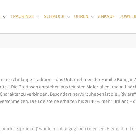
E
TRAURINGE
SCHMUCK
UHREN
ANKAUF
JUWELI
Submenu for "Verlobungsringe"
Submenu for "Trauringe"
Submenu for "Schmuck"
Submenu for "Uhren
at eine sehr lange Tradition – das Unternehmen der Familie König in
k. Die Pretiosen entstehen aus feinsten Materialien und mit höc
arakter zu verbinden. Besonders hervorzuheben ist die „Riviera“-K
rschmelzen. Die Edelsteine erhalten bis zu 40 % mehr Brillanz – das
t_products[product]' wurde nicht angegeben oder kein Element mit ui