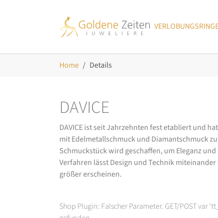
Skip to main navigation
Zum Hauptinhalt springen
Skip to page footer
VERLOBUNGSRING
Sie sind hier:
Home
Details
DAVICE
DAVICE ist seit Jahrzehnten fest etabliert und h
mit Edelmetallschmuck und Diamantschmuck zurüc
Schmuckstück wird geschaffen, um Eleganz und Ch
Verfahren lässt Design und Technik miteinander ve
größer erscheinen.
Shop Plugin: Falscher Parameter. GET/POST var 't
gefunden.