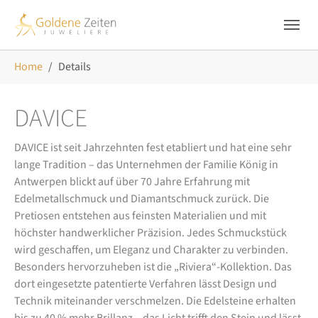
Skip to main navigation
Zum Hauptinhalt springen
Skip to page footer
Sie sind hier:
Home
Details
DAVICE
DAVICE ist seit Jahrzehnten fest etabliert und hat eine sehr
lange Tradition – das Unternehmen der Familie König in
Antwerpen blickt auf über 70 Jahre Erfahrung mit
Edelmetallschmuck und Diamantschmuck zurück. Die
Pretiosen entstehen aus feinsten Materialien und mit
höchster handwerklicher Präzision. Jedes Schmuckstück
wird geschaffen, um Eleganz und Charakter zu verbinden.
Besonders hervorzuheben ist die „Riviera“-Kollektion. Das
dort eingesetzte patentierte Verfahren lässt Design und
Technik miteinander verschmelzen. Die Edelsteine erhalten
bis zu 40 % mehr Brillanz – das Licht trifft den Stein und lässt