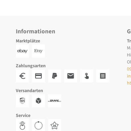
Informationen
G
Marktplätze
T
M
H
O
Zahlungsarten
0
i
h
Versandarten
Service