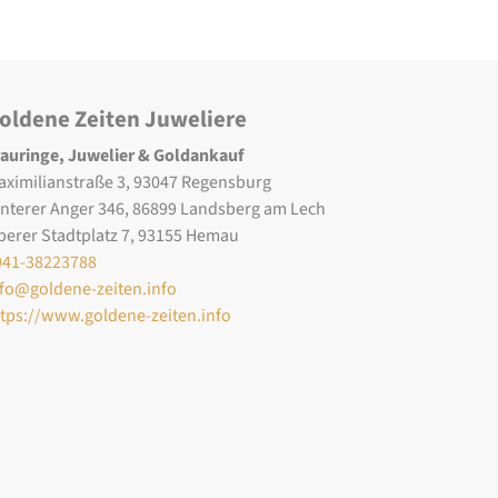
oldene Zeiten Juweliere
rauringe, Juwelier & Goldankauf
aximilianstraße 3, 93047 Regensburg
interer Anger 346, 86899 Landsberg am Lech
berer Stadtplatz 7, 93155 Hemau
941-38223788
nfo@goldene-zeiten.info
ttps://www.goldene-zeiten.info