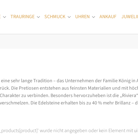
E
TRAURINGE
SCHMUCK
UHREN
ANKAUF
JUWELI
Submenu for "Verlobungsringe"
Submenu for "Trauringe"
Submenu for "Schmuck"
Submenu for "Uhren
at eine sehr lange Tradition – das Unternehmen der Familie König in
k. Die Pretiosen entstehen aus feinsten Materialien und mit höc
arakter zu verbinden. Besonders hervorzuheben ist die „Riviera“-K
rschmelzen. Die Edelsteine erhalten bis zu 40 % mehr Brillanz – das
t_products[product]' wurde nicht angegeben oder kein Element mit ui