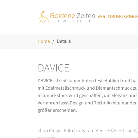
Skip to main navigation
Zum Hauptinhalt springen
Skip to page footer
VERLOBUNGSRING
Sie sind hier:
Home
Details
DAVICE
DAVICE ist seit Jahrzehnten fest etabliert und h
mit Edelmetallschmuck und Diamantschmuck zurüc
Schmuckstück wird geschaffen, um Eleganz und Ch
Verfahren lässt Design und Technik miteinander ve
größer erscheinen.
Shop Plugin: Falscher Parameter. GET/POST var 't
gefunden.