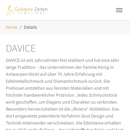
Skip to main navigation
Zum Hauptinhalt springen
Skip to page footer
Sie sind hier:
Home
Details
DAVICE
DAVICE ist seit Jahrzehnten fest etabliert und hat eine sehr
lange Tradition – das Unternehmen der Familie König in
Antwerpen blickt auf über 70 Jahre Erfahrung mit
Edelmetallschmuck und Diamantschmuck zurück. Die
Pretiosen entstehen aus feinsten Materialien und mit
höchster handwerklicher Präzision. Jedes Schmuckstück
wird geschaffen, um Eleganz und Charakter zu verbinden.
Besonders hervorzuheben ist die „Riviera“-Kollektion. Das
dort eingesetzte patentierte Verfahren lässt Design und
Technik miteinander verschmelzen. Die Edelsteine erhalten
bis zu 40 % mehr Brillanz – das Licht trifft den Stein und lässt