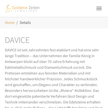
Skip to main navigation
Zum Hauptinhalt springen
Skip to page footer
Sie sind hier:
Home
Details
DAVICE
DAVICE ist seit Jahrzehnten fest etabliert und hat eine sehr
lange Tradition – das Unternehmen der Familie König in
Antwerpen blickt auf über 70 Jahre Erfahrung mit
Edelmetallschmuck und Diamantschmuck zurück. Die
Pretiosen entstehen aus feinsten Materialien und mit
höchster handwerklicher Präzision. Jedes Schmuckstück
wird geschaffen, um Eleganz und Charakter zu verbinden.
Besonders hervorzuheben ist die „Riviera“-Kollektion. Das
dort eingesetzte patentierte Verfahren lässt Design und
Technik miteinander verschmelzen. Die Edelsteine erhalten
bis zu 40 % mehr Brillanz – das Licht trifft den Stein und lässt