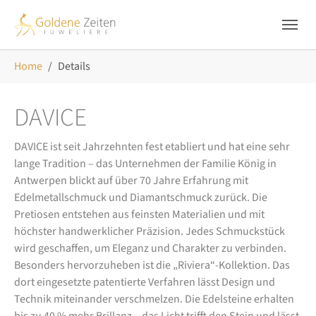
Skip to main navigation
Zum Hauptinhalt springen
Skip to page footer
Sie sind hier:
Home
Details
DAVICE
DAVICE ist seit Jahrzehnten fest etabliert und hat eine sehr
lange Tradition – das Unternehmen der Familie König in
Antwerpen blickt auf über 70 Jahre Erfahrung mit
Edelmetallschmuck und Diamantschmuck zurück. Die
Pretiosen entstehen aus feinsten Materialien und mit
höchster handwerklicher Präzision. Jedes Schmuckstück
wird geschaffen, um Eleganz und Charakter zu verbinden.
Besonders hervorzuheben ist die „Riviera“-Kollektion. Das
dort eingesetzte patentierte Verfahren lässt Design und
Technik miteinander verschmelzen. Die Edelsteine erhalten
bis zu 40 % mehr Brillanz – das Licht trifft den Stein und lässt