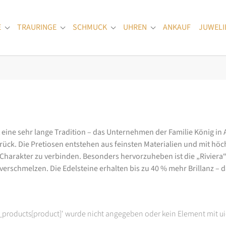
E
TRAURINGE
SCHMUCK
UHREN
ANKAUF
JUWELI
Submenu for "Verlobungsringe"
Submenu for "Trauringe"
Submenu for "Schmuck"
Submenu for "Uhren
at eine sehr lange Tradition – das Unternehmen der Familie König in
k. Die Pretiosen entstehen aus feinsten Materialien und mit höc
arakter zu verbinden. Besonders hervorzuheben ist die „Riviera“-K
rschmelzen. Die Edelsteine erhalten bis zu 40 % mehr Brillanz – das
t_products[product]' wurde nicht angegeben oder kein Element mit ui