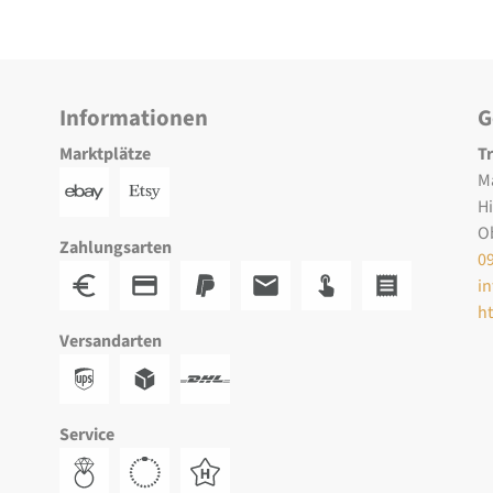
Informationen
G
Marktplätze
T
M
H
O
Zahlungsarten
0
i
h
Versandarten
Service