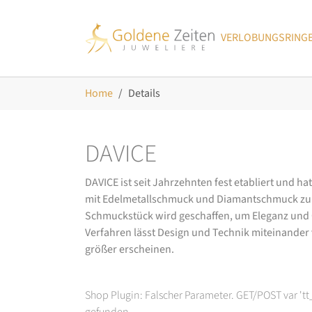
Skip to main navigation
Zum Hauptinhalt springen
Skip to page footer
VERLOBUNGSRING
Sie sind hier:
Home
Details
DAVICE
DAVICE ist seit Jahrzehnten fest etabliert und h
mit Edelmetallschmuck und Diamantschmuck zurüc
Schmuckstück wird geschaffen, um Eleganz und Ch
Verfahren lässt Design und Technik miteinander ve
größer erscheinen.
Shop Plugin: Falscher Parameter. GET/POST var 't
gefunden.