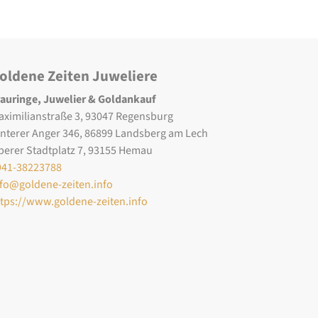
oldene Zeiten Juweliere
rauringe, Juwelier & Goldankauf
aximilianstraße 3, 93047 Regensburg
interer Anger 346, 86899 Landsberg am Lech
berer Stadtplatz 7, 93155 Hemau
941-38223788
nfo@goldene-zeiten.info
ttps://www.goldene-zeiten.info