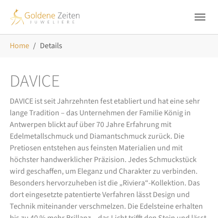
Skip to main navigation
Zum Hauptinhalt springen
Skip to page footer
Sie sind hier:
Home
Details
DAVICE
DAVICE ist seit Jahrzehnten fest etabliert und hat eine sehr
lange Tradition – das Unternehmen der Familie König in
Antwerpen blickt auf über 70 Jahre Erfahrung mit
Edelmetallschmuck und Diamantschmuck zurück. Die
Pretiosen entstehen aus feinsten Materialien und mit
höchster handwerklicher Präzision. Jedes Schmuckstück
wird geschaffen, um Eleganz und Charakter zu verbinden.
Besonders hervorzuheben ist die „Riviera“-Kollektion. Das
dort eingesetzte patentierte Verfahren lässt Design und
Technik miteinander verschmelzen. Die Edelsteine erhalten
bis zu 40 % mehr Brillanz – das Licht trifft den Stein und lässt