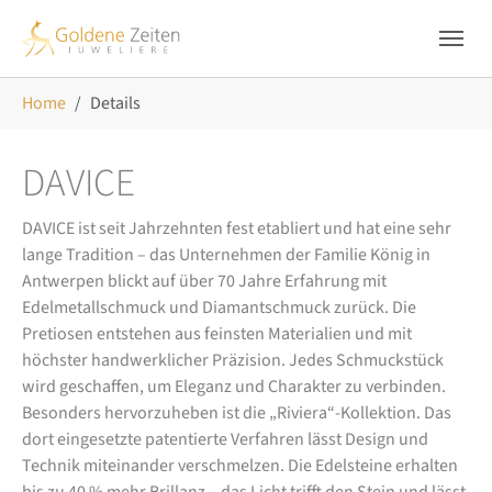
Skip to main navigation
Zum Hauptinhalt springen
Skip to page footer
Sie sind hier:
Home
Details
DAVICE
DAVICE ist seit Jahrzehnten fest etabliert und hat eine sehr
lange Tradition – das Unternehmen der Familie König in
Antwerpen blickt auf über 70 Jahre Erfahrung mit
Edelmetallschmuck und Diamantschmuck zurück. Die
Pretiosen entstehen aus feinsten Materialien und mit
höchster handwerklicher Präzision. Jedes Schmuckstück
wird geschaffen, um Eleganz und Charakter zu verbinden.
Besonders hervorzuheben ist die „Riviera“-Kollektion. Das
dort eingesetzte patentierte Verfahren lässt Design und
Technik miteinander verschmelzen. Die Edelsteine erhalten
bis zu 40 % mehr Brillanz – das Licht trifft den Stein und lässt