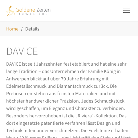
Skip to main navigation
Zum Hauptinhalt springen
Skip to page footer
Sie sind hier:
Home
Details
DAVICE
DAVICE ist seit Jahrzehnten fest etabliert und hat eine sehr
lange Tradition – das Unternehmen der Familie König in
Antwerpen blickt auf über 70 Jahre Erfahrung mit
Edelmetallschmuck und Diamantschmuck zurück. Die
Pretiosen entstehen aus feinsten Materialien und mit
höchster handwerklicher Präzision. Jedes Schmuckstück
wird geschaffen, um Eleganz und Charakter zu verbinden.
Besonders hervorzuheben ist die „Riviera“-Kollektion. Das
dort eingesetzte patentierte Verfahren lässt Design und
Technik miteinander verschmelzen. Die Edelsteine erhalten
bis zu 40 % mehr Brillanz – das Licht trifft den Stein und lässt