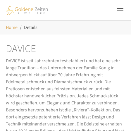
Skip to main navigation
Zum Hauptinhalt springen
Skip to page footer
Sie sind hier:
Home
Details
DAVICE
DAVICE ist seit Jahrzehnten fest etabliert und hat eine sehr
lange Tradition – das Unternehmen der Familie König in
Antwerpen blickt auf über 70 Jahre Erfahrung mit
Edelmetallschmuck und Diamantschmuck zurück. Die
Pretiosen entstehen aus feinsten Materialien und mit
höchster handwerklicher Präzision. Jedes Schmuckstück
wird geschaffen, um Eleganz und Charakter zu verbinden.
Besonders hervorzuheben ist die „Riviera“-Kollektion. Das
dort eingesetzte patentierte Verfahren lässt Design und
Technik miteinander verschmelzen. Die Edelsteine erhalten
bis zu 40 % mehr Brillanz – das Licht trifft den Stein und lässt