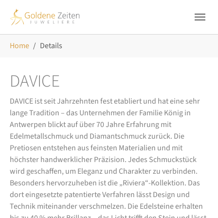
Skip to main navigation
Zum Hauptinhalt springen
Skip to page footer
Sie sind hier:
Home
Details
DAVICE
DAVICE ist seit Jahrzehnten fest etabliert und hat eine sehr
lange Tradition – das Unternehmen der Familie König in
Antwerpen blickt auf über 70 Jahre Erfahrung mit
Edelmetallschmuck und Diamantschmuck zurück. Die
Pretiosen entstehen aus feinsten Materialien und mit
höchster handwerklicher Präzision. Jedes Schmuckstück
wird geschaffen, um Eleganz und Charakter zu verbinden.
Besonders hervorzuheben ist die „Riviera“-Kollektion. Das
dort eingesetzte patentierte Verfahren lässt Design und
Technik miteinander verschmelzen. Die Edelsteine erhalten
bis zu 40 % mehr Brillanz – das Licht trifft den Stein und lässt