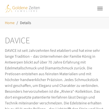
Skip to main navigation
Zum Hauptinhalt springen
Skip to page footer
Sie sind hier:
Home
Details
DAVICE
DAVICE ist seit Jahrzehnten fest etabliert und hat eine sehr
lange Tradition – das Unternehmen der Familie König in
Antwerpen blickt auf über 70 Jahre Erfahrung mit
Edelmetallschmuck und Diamantschmuck zurück. Die
Pretiosen entstehen aus feinsten Materialien und mit
höchster handwerklicher Präzision. Jedes Schmuckstück
wird geschaffen, um Eleganz und Charakter zu verbinden.
Besonders hervorzuheben ist die „Riviera“-Kollektion. Das
dort eingesetzte patentierte Verfahren lässt Design und
Technik miteinander verschmelzen. Die Edelsteine erhalten
bis zu 40 % mehr Brillanz – das Licht trifft den Stein und lässt