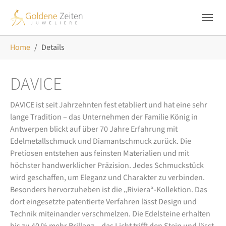
Skip to main navigation
Zum Hauptinhalt springen
Skip to page footer
Sie sind hier:
Home
Details
DAVICE
DAVICE ist seit Jahrzehnten fest etabliert und hat eine sehr
lange Tradition – das Unternehmen der Familie König in
Antwerpen blickt auf über 70 Jahre Erfahrung mit
Edelmetallschmuck und Diamantschmuck zurück. Die
Pretiosen entstehen aus feinsten Materialien und mit
höchster handwerklicher Präzision. Jedes Schmuckstück
wird geschaffen, um Eleganz und Charakter zu verbinden.
Besonders hervorzuheben ist die „Riviera“-Kollektion. Das
dort eingesetzte patentierte Verfahren lässt Design und
Technik miteinander verschmelzen. Die Edelsteine erhalten
bis zu 40 % mehr Brillanz – das Licht trifft den Stein und lässt