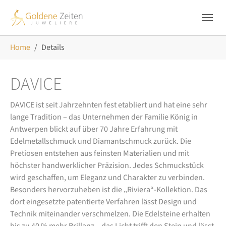
Skip to main navigation
Zum Hauptinhalt springen
Skip to page footer
Sie sind hier:
Home
Details
DAVICE
DAVICE ist seit Jahrzehnten fest etabliert und hat eine sehr
lange Tradition – das Unternehmen der Familie König in
Antwerpen blickt auf über 70 Jahre Erfahrung mit
Edelmetallschmuck und Diamantschmuck zurück. Die
Pretiosen entstehen aus feinsten Materialien und mit
höchster handwerklicher Präzision. Jedes Schmuckstück
wird geschaffen, um Eleganz und Charakter zu verbinden.
Besonders hervorzuheben ist die „Riviera“-Kollektion. Das
dort eingesetzte patentierte Verfahren lässt Design und
Technik miteinander verschmelzen. Die Edelsteine erhalten
bis zu 40 % mehr Brillanz – das Licht trifft den Stein und lässt