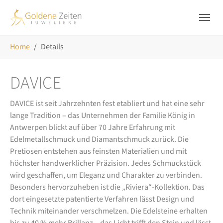
Skip to main navigation
Zum Hauptinhalt springen
Skip to page footer
Sie sind hier:
Home
Details
DAVICE
DAVICE ist seit Jahrzehnten fest etabliert und hat eine sehr
lange Tradition – das Unternehmen der Familie König in
Antwerpen blickt auf über 70 Jahre Erfahrung mit
Edelmetallschmuck und Diamantschmuck zurück. Die
Pretiosen entstehen aus feinsten Materialien und mit
höchster handwerklicher Präzision. Jedes Schmuckstück
wird geschaffen, um Eleganz und Charakter zu verbinden.
Besonders hervorzuheben ist die „Riviera“-Kollektion. Das
dort eingesetzte patentierte Verfahren lässt Design und
Technik miteinander verschmelzen. Die Edelsteine erhalten
bis zu 40 % mehr Brillanz – das Licht trifft den Stein und lässt