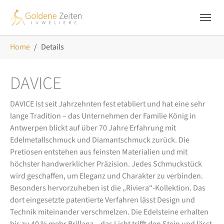
Skip to main navigation
Zum Hauptinhalt springen
Skip to page footer
Sie sind hier:
Home
Details
DAVICE
DAVICE ist seit Jahrzehnten fest etabliert und hat eine sehr
lange Tradition – das Unternehmen der Familie König in
Antwerpen blickt auf über 70 Jahre Erfahrung mit
Edelmetallschmuck und Diamantschmuck zurück. Die
Pretiosen entstehen aus feinsten Materialien und mit
höchster handwerklicher Präzision. Jedes Schmuckstück
wird geschaffen, um Eleganz und Charakter zu verbinden.
Besonders hervorzuheben ist die „Riviera“-Kollektion. Das
dort eingesetzte patentierte Verfahren lässt Design und
Technik miteinander verschmelzen. Die Edelsteine erhalten
bis zu 40 % mehr Brillanz – das Licht trifft den Stein und lässt