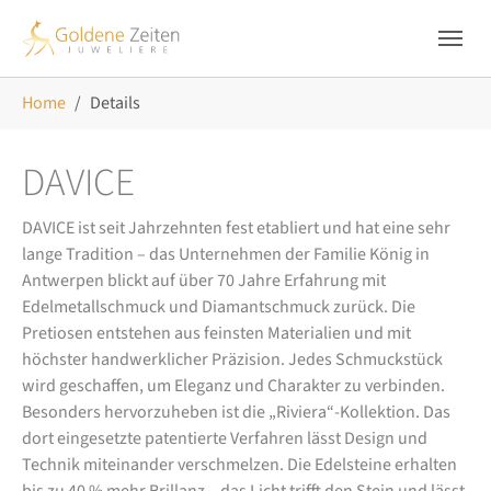
Skip to main navigation
Zum Hauptinhalt springen
Skip to page footer
Sie sind hier:
Home
Details
DAVICE
DAVICE ist seit Jahrzehnten fest etabliert und hat eine sehr
lange Tradition – das Unternehmen der Familie König in
Antwerpen blickt auf über 70 Jahre Erfahrung mit
Edelmetallschmuck und Diamantschmuck zurück. Die
Pretiosen entstehen aus feinsten Materialien und mit
höchster handwerklicher Präzision. Jedes Schmuckstück
wird geschaffen, um Eleganz und Charakter zu verbinden.
Besonders hervorzuheben ist die „Riviera“-Kollektion. Das
dort eingesetzte patentierte Verfahren lässt Design und
Technik miteinander verschmelzen. Die Edelsteine erhalten
bis zu 40 % mehr Brillanz – das Licht trifft den Stein und lässt