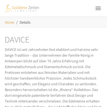
Skip to main navigation
Zum Hauptinhalt springen
Skip to page footer
Sie sind hier:
Home
Details
DAVICE
DAVICE ist seit Jahrzehnten fest etabliert und hat eine sehr
lange Tradition – das Unternehmen der Familie König in
Antwerpen blickt auf über 70 Jahre Erfahrung mit
Edelmetallschmuck und Diamantschmuck zurück. Die
Pretiosen entstehen aus feinsten Materialien und mit
höchster handwerklicher Präzision. Jedes Schmuckstück
wird geschaffen, um Eleganz und Charakter zu verbinden.
Besonders hervorzuheben ist die „Riviera“-Kollektion. Das
dort eingesetzte patentierte Verfahren lässt Design und
Technik miteinander verschmelzen. Die Edelsteine erhalten
bis zu 40 % mehr Brillanz – das Licht trifft den Stein und lässt