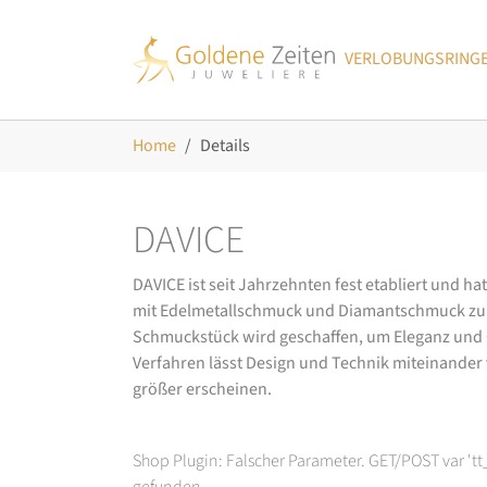
Skip to main navigation
Zum Hauptinhalt springen
Skip to page footer
VERLOBUNGSRING
Sie sind hier:
Home
Details
DAVICE
DAVICE ist seit Jahrzehnten fest etabliert und h
mit Edelmetallschmuck und Diamantschmuck zurüc
Schmuckstück wird geschaffen, um Eleganz und Ch
Verfahren lässt Design und Technik miteinander ve
größer erscheinen.
Shop Plugin: Falscher Parameter. GET/POST var 't
gefunden.