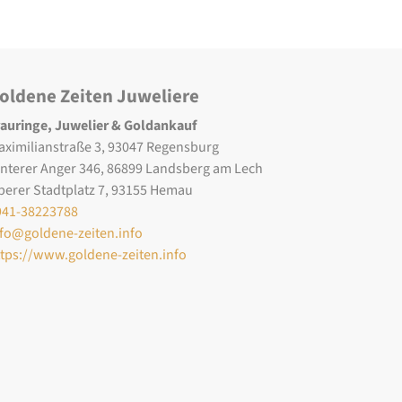
oldene Zeiten Juweliere
rauringe, Juwelier & Goldankauf
aximilianstraße 3, 93047 Regensburg
interer Anger 346, 86899 Landsberg am Lech
berer Stadtplatz 7, 93155 Hemau
941-38223788
nfo@goldene-zeiten.info
ttps://www.goldene-zeiten.info