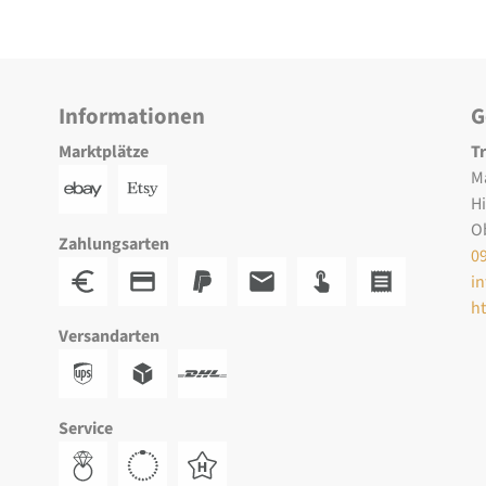
Informationen
G
Marktplätze
T
M
H
O
Zahlungsarten
0
i
h
Versandarten
Service