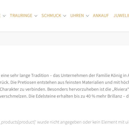
E
TRAURINGE
SCHMUCK
UHREN
ANKAUF
JUWELI
Submenu for "Verlobungsringe"
Submenu for "Trauringe"
Submenu for "Schmuck"
Submenu for "Uhren
at eine sehr lange Tradition – das Unternehmen der Familie König in
k. Die Pretiosen entstehen aus feinsten Materialien und mit höc
arakter zu verbinden. Besonders hervorzuheben ist die „Riviera“-K
rschmelzen. Die Edelsteine erhalten bis zu 40 % mehr Brillanz – das
t_products[product]' wurde nicht angegeben oder kein Element mit ui