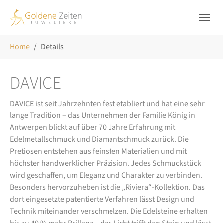
Skip to main navigation
Zum Hauptinhalt springen
Skip to page footer
Sie sind hier:
Home
Details
DAVICE
DAVICE ist seit Jahrzehnten fest etabliert und hat eine sehr
lange Tradition – das Unternehmen der Familie König in
Antwerpen blickt auf über 70 Jahre Erfahrung mit
Edelmetallschmuck und Diamantschmuck zurück. Die
Pretiosen entstehen aus feinsten Materialien und mit
höchster handwerklicher Präzision. Jedes Schmuckstück
wird geschaffen, um Eleganz und Charakter zu verbinden.
Besonders hervorzuheben ist die „Riviera“-Kollektion. Das
dort eingesetzte patentierte Verfahren lässt Design und
Technik miteinander verschmelzen. Die Edelsteine erhalten
bis zu 40 % mehr Brillanz – das Licht trifft den Stein und lässt