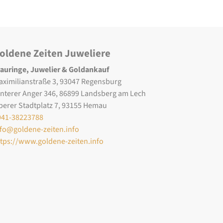
oldene Zeiten Juweliere
rauringe, Juwelier & Goldankauf
aximilianstraße 3, 93047 Regensburg
interer Anger 346, 86899 Landsberg am Lech
berer Stadtplatz 7, 93155 Hemau
941-38223788
nfo@goldene-zeiten.info
ttps://www.goldene-zeiten.info