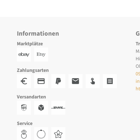
Informationen
G
Marktplätze
T
M
H
O
Zahlungsarten
0
i
h
Versandarten
Service