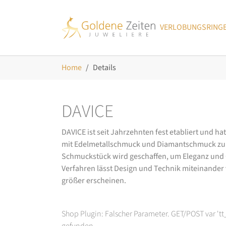
Skip to main navigation
Zum Hauptinhalt springen
Skip to page footer
VERLOBUNGSRING
Sie sind hier:
Home
Details
DAVICE
DAVICE ist seit Jahrzehnten fest etabliert und h
mit Edelmetallschmuck und Diamantschmuck zurüc
Schmuckstück wird geschaffen, um Eleganz und Ch
Verfahren lässt Design und Technik miteinander ve
größer erscheinen.
Shop Plugin: Falscher Parameter. GET/POST var 't
gefunden.