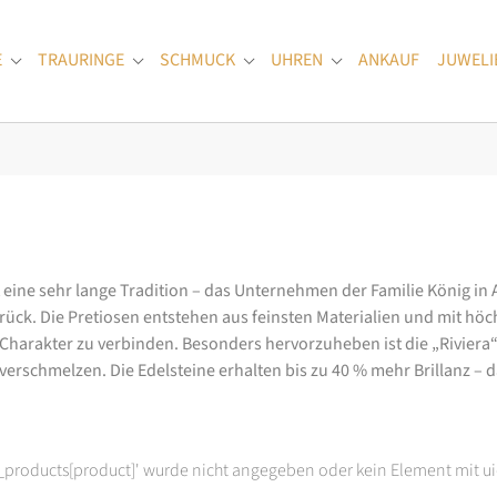
E
TRAURINGE
SCHMUCK
UHREN
ANKAUF
JUWELI
Submenu for "Verlobungsringe"
Submenu for "Trauringe"
Submenu for "Schmuck"
Submenu for "Uhren
at eine sehr lange Tradition – das Unternehmen der Familie König in
k. Die Pretiosen entstehen aus feinsten Materialien und mit höc
arakter zu verbinden. Besonders hervorzuheben ist die „Riviera“-K
rschmelzen. Die Edelsteine erhalten bis zu 40 % mehr Brillanz – das
t_products[product]' wurde nicht angegeben oder kein Element mit ui