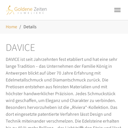
Skip to main navigation
Zum Hauptinhalt springen
Skip to page footer
Sie sind hier:
Home
Details
DAVICE
DAVICE ist seit Jahrzehnten fest etabliert und hat eine sehr
lange Tradition – das Unternehmen der Familie König in
Antwerpen blickt auf über 70 Jahre Erfahrung mit
Edelmetallschmuck und Diamantschmuck zurück. Die
Pretiosen entstehen aus feinsten Materialien und mit
höchster handwerklicher Präzision. Jedes Schmuckstück
wird geschaffen, um Eleganz und Charakter zu verbinden.
Besonders hervorzuheben ist die „Riviera“-Kollektion. Das
dort eingesetzte patentierte Verfahren lässt Design und
Technik miteinander verschmelzen. Die Edelsteine erhalten
bis zu 40 % mehr Brillanz – das Licht trifft den Stein und lässt