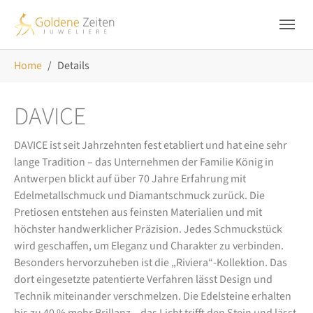
Skip to main navigation
Zum Hauptinhalt springen
Skip to page footer
Sie sind hier:
Home
Details
DAVICE
DAVICE ist seit Jahrzehnten fest etabliert und hat eine sehr
lange Tradition – das Unternehmen der Familie König in
Antwerpen blickt auf über 70 Jahre Erfahrung mit
Edelmetallschmuck und Diamantschmuck zurück. Die
Pretiosen entstehen aus feinsten Materialien und mit
höchster handwerklicher Präzision. Jedes Schmuckstück
wird geschaffen, um Eleganz und Charakter zu verbinden.
Besonders hervorzuheben ist die „Riviera“-Kollektion. Das
dort eingesetzte patentierte Verfahren lässt Design und
Technik miteinander verschmelzen. Die Edelsteine erhalten
bis zu 40 % mehr Brillanz – das Licht trifft den Stein und lässt