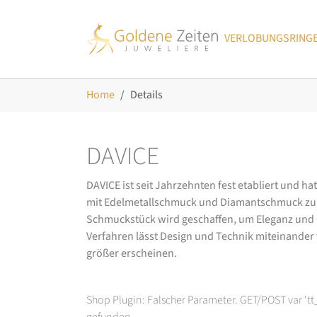
Skip to main navigation
Zum Hauptinhalt springen
Skip to page footer
VERLOBUNGSRING
Sie sind hier:
Home
Details
DAVICE
DAVICE ist seit Jahrzehnten fest etabliert und h
mit Edelmetallschmuck und Diamantschmuck zurüc
Schmuckstück wird geschaffen, um Eleganz und Ch
Verfahren lässt Design und Technik miteinander ve
größer erscheinen.
Shop Plugin: Falscher Parameter. GET/POST var 't
gefunden.