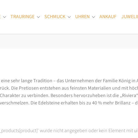
E
TRAURINGE
SCHMUCK
UHREN
ANKAUF
JUWELI
Submenu for "Verlobungsringe"
Submenu for "Trauringe"
Submenu for "Schmuck"
Submenu for "Uhren
at eine sehr lange Tradition – das Unternehmen der Familie König in
k. Die Pretiosen entstehen aus feinsten Materialien und mit höc
arakter zu verbinden. Besonders hervorzuheben ist die „Riviera“-K
rschmelzen. Die Edelsteine erhalten bis zu 40 % mehr Brillanz – das
t_products[product]' wurde nicht angegeben oder kein Element mit ui