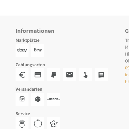
Informationen
G
Marktplätze
T
M
H
O
Zahlungsarten
0
i
h
Versandarten
Service