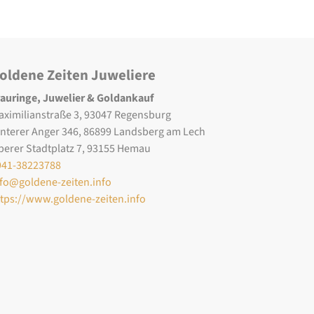
oldene Zeiten Juweliere
rauringe, Juwelier & Goldankauf
aximilianstraße 3, 93047 Regensburg
interer Anger 346, 86899 Landsberg am Lech
berer Stadtplatz 7, 93155 Hemau
941-38223788
nfo@goldene-zeiten.info
ttps://www.goldene-zeiten.info