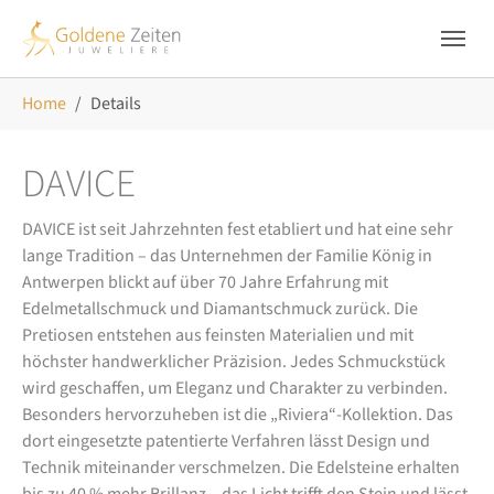
Skip to main navigation
Zum Hauptinhalt springen
Skip to page footer
Sie sind hier:
Home
Details
DAVICE
DAVICE ist seit Jahrzehnten fest etabliert und hat eine sehr
lange Tradition – das Unternehmen der Familie König in
Antwerpen blickt auf über 70 Jahre Erfahrung mit
Edelmetallschmuck und Diamantschmuck zurück. Die
Pretiosen entstehen aus feinsten Materialien und mit
höchster handwerklicher Präzision. Jedes Schmuckstück
wird geschaffen, um Eleganz und Charakter zu verbinden.
Besonders hervorzuheben ist die „Riviera“-Kollektion. Das
dort eingesetzte patentierte Verfahren lässt Design und
Technik miteinander verschmelzen. Die Edelsteine erhalten
bis zu 40 % mehr Brillanz – das Licht trifft den Stein und lässt