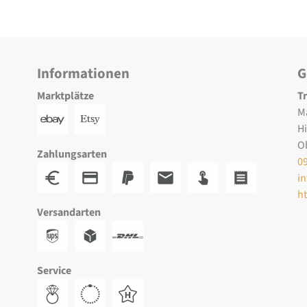
Informationen
G
Marktplätze
T
M
H
O
Zahlungsarten
0
i
h
Versandarten
Service