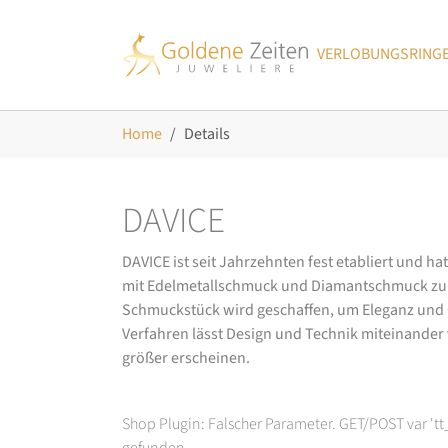
Skip to main navigation
Zum Hauptinhalt springen
Skip to page footer
VERLOBUNGSRING
Sie sind hier:
Home
Details
DAVICE
DAVICE ist seit Jahrzehnten fest etabliert und h
mit Edelmetallschmuck und Diamantschmuck zurüc
Schmuckstück wird geschaffen, um Eleganz und Ch
Verfahren lässt Design und Technik miteinander ve
größer erscheinen.
Shop Plugin: Falscher Parameter. GET/POST var 't
gefunden.