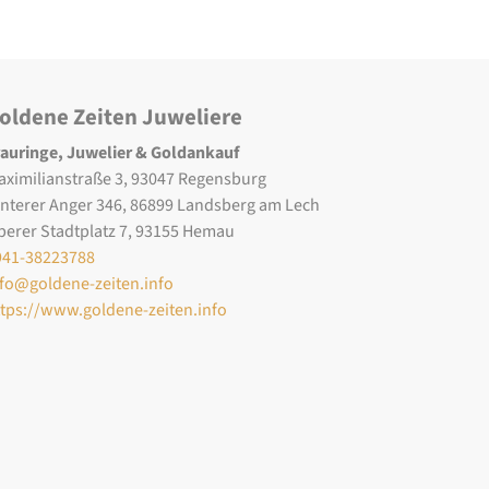
oldene Zeiten Juweliere
rauringe, Juwelier & Goldankauf
aximilianstraße 3, 93047 Regensburg
interer Anger 346, 86899 Landsberg am Lech
berer Stadtplatz 7, 93155 Hemau
941-38223788
nfo@goldene-zeiten.info
ttps://www.goldene-zeiten.info