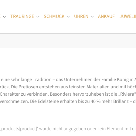
E
TRAURINGE
SCHMUCK
UHREN
ANKAUF
JUWELI
Submenu for "Verlobungsringe"
Submenu for "Trauringe"
Submenu for "Schmuck"
Submenu for "Uhren
at eine sehr lange Tradition – das Unternehmen der Familie König in
k. Die Pretiosen entstehen aus feinsten Materialien und mit höc
arakter zu verbinden. Besonders hervorzuheben ist die „Riviera“-K
rschmelzen. Die Edelsteine erhalten bis zu 40 % mehr Brillanz – das
t_products[product]' wurde nicht angegeben oder kein Element mit ui