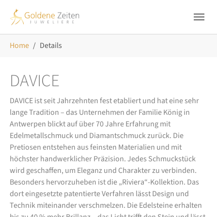
Skip to main navigation
Zum Hauptinhalt springen
Skip to page footer
Sie sind hier:
Home
Details
DAVICE
DAVICE ist seit Jahrzehnten fest etabliert und hat eine sehr
lange Tradition – das Unternehmen der Familie König in
Antwerpen blickt auf über 70 Jahre Erfahrung mit
Edelmetallschmuck und Diamantschmuck zurück. Die
Pretiosen entstehen aus feinsten Materialien und mit
höchster handwerklicher Präzision. Jedes Schmuckstück
wird geschaffen, um Eleganz und Charakter zu verbinden.
Besonders hervorzuheben ist die „Riviera“-Kollektion. Das
dort eingesetzte patentierte Verfahren lässt Design und
Technik miteinander verschmelzen. Die Edelsteine erhalten
bis zu 40 % mehr Brillanz – das Licht trifft den Stein und lässt