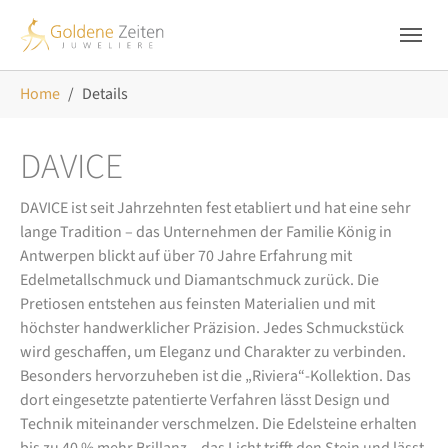
Skip to main navigation
Zum Hauptinhalt springen
Skip to page footer
Sie sind hier:
Home
Details
DAVICE
DAVICE ist seit Jahrzehnten fest etabliert und hat eine sehr
lange Tradition – das Unternehmen der Familie König in
Antwerpen blickt auf über 70 Jahre Erfahrung mit
Edelmetallschmuck und Diamantschmuck zurück. Die
Pretiosen entstehen aus feinsten Materialien und mit
höchster handwerklicher Präzision. Jedes Schmuckstück
wird geschaffen, um Eleganz und Charakter zu verbinden.
Besonders hervorzuheben ist die „Riviera“-Kollektion. Das
dort eingesetzte patentierte Verfahren lässt Design und
Technik miteinander verschmelzen. Die Edelsteine erhalten
bis zu 40 % mehr Brillanz – das Licht trifft den Stein und lässt