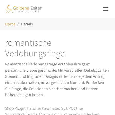
Skip to main navigation
Zum Hauptinhalt springen
Skip to page footer
Sie sind hier:
Home
Details
romantische
Verlobungsringe
Romantische Verlobungsringe erzählen Ihre ganz
persönliche Liebesgeschichte. Mit verspielten Details, zarten
Steinen und filigranen Designs verleihen sie jedem Antrag
einen zauberhaften, unvergesslichen Moment. Entdecken
Sie Ringe, die Emotionen sichtbar machen und Herzen
höherschlagen lassen.
Shop Plugin: Falscher Parameter. GET/POST var
'tt_products[product]' wurde nicht angegeben oder kein