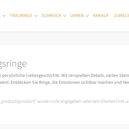
E
TRAURINGE
SCHMUCK
UHREN
ANKAUF
JUWELI
Submenu for "Verlobungsringe"
Submenu for "Trauringe"
Submenu for "Schmuck"
Submenu for "Uhren
sringe
ersönliche Liebesgeschichte. Mit verspielten Details, zarten Stein
ment. Entdecken Sie Ringe, die Emotionen sichtbar machen und He
t_products[product]' wurde nicht angegeben oder kein Element mit ui