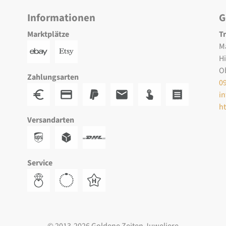
Informationen
G
Marktplätze
T
M
H
O
Zahlungsarten
0
i
h
Versandarten
Service
© 2013-2026 Goldene Zeiten Juweliere