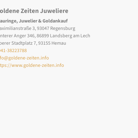
oldene Zeiten Juweliere
rauringe, Juwelier & Goldankauf
aximilianstraße 3, 93047 Regensburg
interer Anger 346, 86899 Landsberg am Lech
berer Stadtplatz 7, 93155 Hemau
941-38223788
nfo@goldene-zeiten.info
ttps://www.goldene-zeiten.info