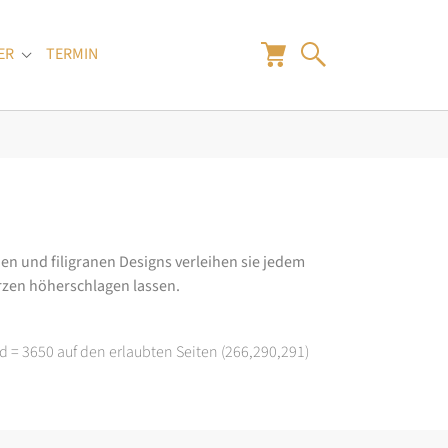
ER
TERMIN
"
Submenu for "Juwelier"
en und filigranen Designs verleihen sie jedem
rzen höherschlagen lassen.
d = 3650 auf den erlaubten Seiten (266,290,291)