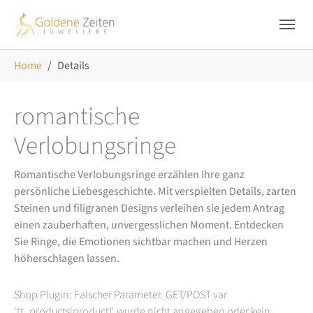
Skip to main navigation
Zum Hauptinhalt springen
Skip to page footer
Sie sind hier:
Home
Details
romantische
Verlobungsringe
Romantische Verlobungsringe erzählen Ihre ganz
persönliche Liebesgeschichte. Mit verspielten Details, zarten
Steinen und filigranen Designs verleihen sie jedem Antrag
einen zauberhaften, unvergesslichen Moment. Entdecken
Sie Ringe, die Emotionen sichtbar machen und Herzen
höherschlagen lassen.
Shop Plugin: Falscher Parameter. GET/POST var
'tt_products[product]' wurde nicht angegeben oder kein