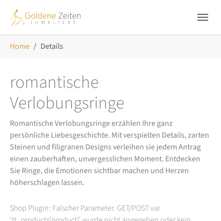
Skip to main navigation
Zum Hauptinhalt springen
Skip to page footer
Sie sind hier:
Home
Details
romantische
Verlobungsringe
Romantische Verlobungsringe erzählen Ihre ganz
persönliche Liebesgeschichte. Mit verspielten Details, zarten
Steinen und filigranen Designs verleihen sie jedem Antrag
einen zauberhaften, unvergesslichen Moment. Entdecken
Sie Ringe, die Emotionen sichtbar machen und Herzen
höherschlagen lassen.
Shop Plugin: Falscher Parameter. GET/POST var
'tt_products[product]' wurde nicht angegeben oder kein