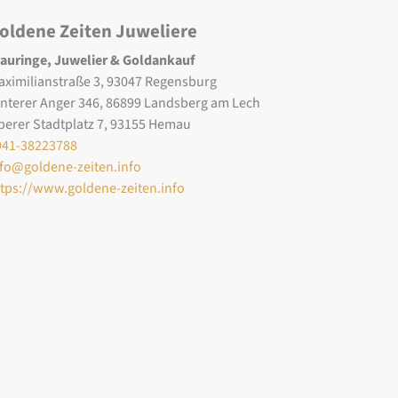
oldene Zeiten Juweliere
rauringe, Juwelier & Goldankauf
aximilianstraße 3, 93047 Regensburg
interer Anger 346, 86899 Landsberg am Lech
berer Stadtplatz 7, 93155 Hemau
941-38223788
nfo@goldene-zeiten.info
ttps://www.goldene-zeiten.info