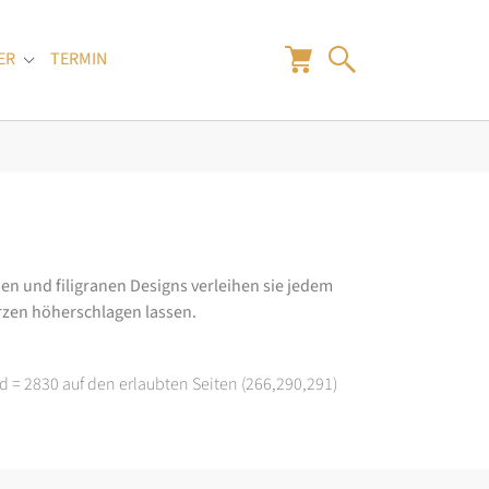
ER
TERMIN
"
Submenu for "Juwelier"
en und filigranen Designs verleihen sie jedem
rzen höherschlagen lassen.
d = 2830 auf den erlaubten Seiten (266,290,291)