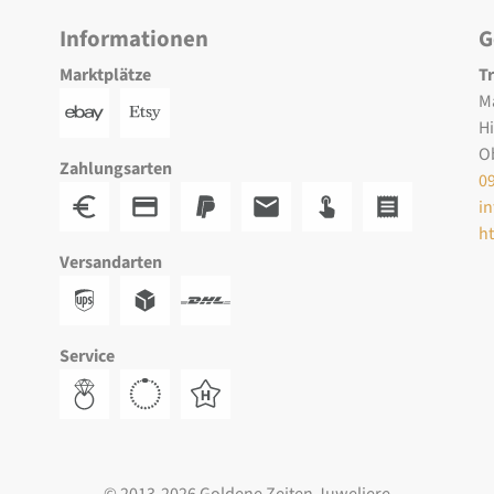
Informationen
G
Marktplätze
T
M
H
O
Zahlungsarten
0
i
h
Versandarten
Service
© 2013-2026 Goldene Zeiten Juweliere