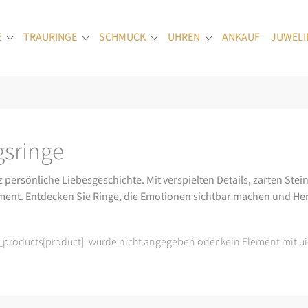
E
TRAURINGE
SCHMUCK
UHREN
ANKAUF
JUWELI
Submenu for "Verlobungsringe"
Submenu for "Trauringe"
Submenu for "Schmuck"
Submenu for "Uhren
sringe
ersönliche Liebesgeschichte. Mit verspielten Details, zarten Stein
ment. Entdecken Sie Ringe, die Emotionen sichtbar machen und He
t_products[product]' wurde nicht angegeben oder kein Element mit ui