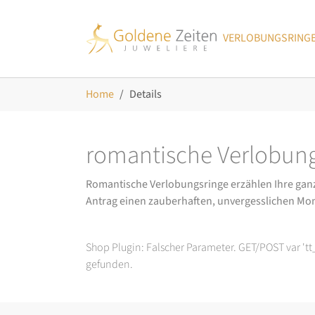
Skip to main navigation
Zum Hauptinhalt springen
Skip to page footer
VERLOBUNGSRING
Sie sind hier:
Home
Details
romantische Verlobung
Romantische Verlobungsringe erzählen Ihre ganz p
Antrag einen zauberhaften, unvergesslichen Mo
Shop Plugin: Falscher Parameter. GET/POST var 't
gefunden.