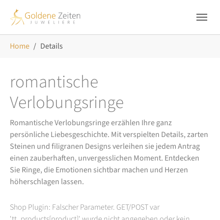
Skip to main navigation
Zum Hauptinhalt springen
Skip to page footer
Sie sind hier:
Home
Details
romantische
Verlobungsringe
Romantische Verlobungsringe erzählen Ihre ganz
persönliche Liebesgeschichte. Mit verspielten Details, zarten
Steinen und filigranen Designs verleihen sie jedem Antrag
einen zauberhaften, unvergesslichen Moment. Entdecken
Sie Ringe, die Emotionen sichtbar machen und Herzen
höherschlagen lassen.
Shop Plugin: Falscher Parameter. GET/POST var
'tt_products[product]' wurde nicht angegeben oder kein