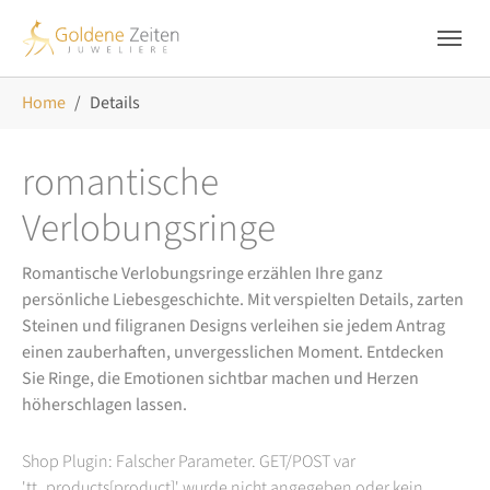
Skip to main navigation
Zum Hauptinhalt springen
Skip to page footer
Sie sind hier:
Home
Details
romantische
Verlobungsringe
Romantische Verlobungsringe erzählen Ihre ganz
persönliche Liebesgeschichte. Mit verspielten Details, zarten
Steinen und filigranen Designs verleihen sie jedem Antrag
einen zauberhaften, unvergesslichen Moment. Entdecken
Sie Ringe, die Emotionen sichtbar machen und Herzen
höherschlagen lassen.
Shop Plugin: Falscher Parameter. GET/POST var
'tt_products[product]' wurde nicht angegeben oder kein