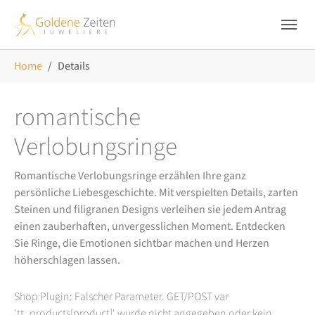
Skip to main navigation
Zum Hauptinhalt springen
Skip to page footer
Sie sind hier:
Home
Details
romantische
Verlobungsringe
Romantische Verlobungsringe erzählen Ihre ganz
persönliche Liebesgeschichte. Mit verspielten Details, zarten
Steinen und filigranen Designs verleihen sie jedem Antrag
einen zauberhaften, unvergesslichen Moment. Entdecken
Sie Ringe, die Emotionen sichtbar machen und Herzen
höherschlagen lassen.
Shop Plugin: Falscher Parameter. GET/POST var
'tt_products[product]' wurde nicht angegeben oder kein