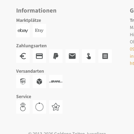
Informationen
G
Marktplätze
T
M
H
O
Zahlungsarten
0
i
h
Versandarten
Service
© 2013-2026 Goldene Zeiten Juweliere