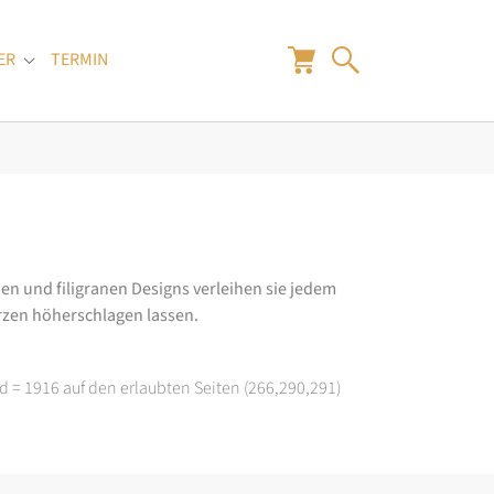
ER
TERMIN
"
Submenu for "Juwelier"
en und filigranen Designs verleihen sie jedem
rzen höherschlagen lassen.
d = 1916 auf den erlaubten Seiten (266,290,291)