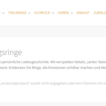
E
TRAURINGE
SCHMUCK
UHREN
ANKAUF
JUWELI
Submenu for "Verlobungsringe"
Submenu for "Trauringe"
Submenu for "Schmuck"
Submenu for "Uhren
sringe
ersönliche Liebesgeschichte. Mit verspielten Details, zarten Stein
ment. Entdecken Sie Ringe, die Emotionen sichtbar machen und He
t_products[product]' wurde nicht angegeben oder kein Element mit ui