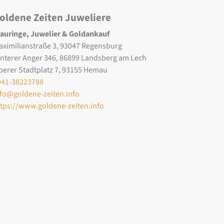
oldene Zeiten Juweliere
rauringe, Juwelier & Goldankauf
aximilianstraße 3, 93047 Regensburg
interer Anger 346, 86899 Landsberg am Lech
berer Stadtplatz 7, 93155 Hemau
941-38223788
nfo@goldene-zeiten.info
ttps://www.goldene-zeiten.info