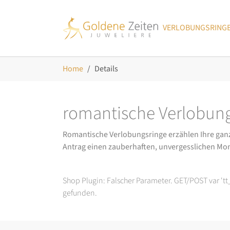
Skip to main navigation
Zum Hauptinhalt springen
Skip to page footer
VERLOBUNGSRING
Sie sind hier:
Home
Details
romantische Verlobung
Romantische Verlobungsringe erzählen Ihre ganz p
Antrag einen zauberhaften, unvergesslichen Mo
Shop Plugin: Falscher Parameter. GET/POST var 't
gefunden.