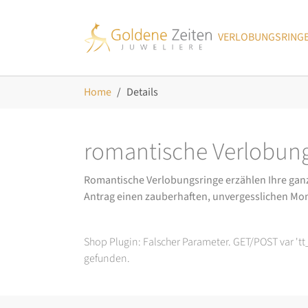
Skip to main navigation
Zum Hauptinhalt springen
Skip to page footer
VERLOBUNGSRING
Sie sind hier:
Home
Details
romantische Verlobung
Romantische Verlobungsringe erzählen Ihre ganz p
Antrag einen zauberhaften, unvergesslichen Mo
Shop Plugin: Falscher Parameter. GET/POST var 't
gefunden.