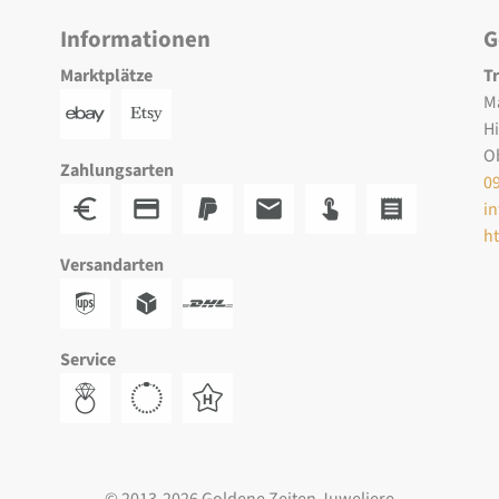
Informationen
G
Marktplätze
T
M
H
O
Zahlungsarten
0
i
h
Versandarten
Service
© 2013-2026 Goldene Zeiten Juweliere