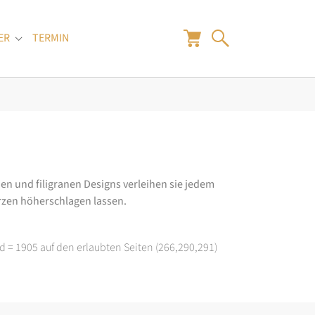
ER
TERMIN
"
Submenu for "Juwelier"
en und filigranen Designs verleihen sie jedem
rzen höherschlagen lassen.
d = 1905 auf den erlaubten Seiten (266,290,291)