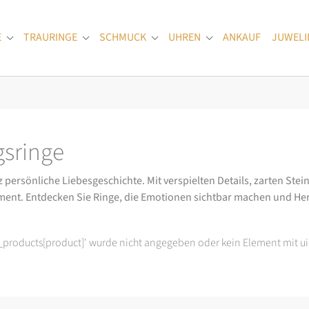
E
TRAURINGE
SCHMUCK
UHREN
ANKAUF
JUWELI
Submenu for "Verlobungsringe"
Submenu for "Trauringe"
Submenu for "Schmuck"
Submenu for "Uhren
sringe
ersönliche Liebesgeschichte. Mit verspielten Details, zarten Stein
ment. Entdecken Sie Ringe, die Emotionen sichtbar machen und He
t_products[product]' wurde nicht angegeben oder kein Element mit ui