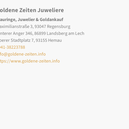
oldene Zeiten Juweliere
rauringe, Juwelier & Goldankauf
aximilianstraße 3, 93047 Regensburg
interer Anger 346, 86899 Landsberg am Lech
berer Stadtplatz 7, 93155 Hemau
941-38223788
nfo@goldene-zeiten.info
ttps://www.goldene-zeiten.info