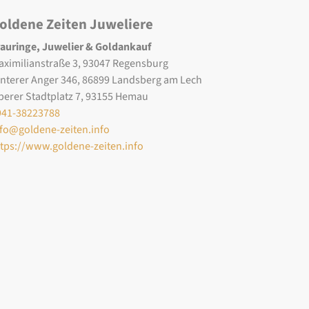
oldene Zeiten Juweliere
rauringe, Juwelier & Goldankauf
aximilianstraße 3, 93047 Regensburg
interer Anger 346, 86899 Landsberg am Lech
berer Stadtplatz 7, 93155 Hemau
941-38223788
nfo@goldene-zeiten.info
ttps://www.goldene-zeiten.info