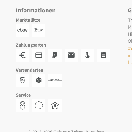
Informationen
G
Marktplätze
T
M
H
O
Zahlungsarten
0
i
h
Versandarten
Service
© 2013-2026 Goldene Zeiten Juweliere