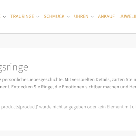
E
TRAURINGE
SCHMUCK
UHREN
ANKAUF
JUWELI
Submenu for "Verlobungsringe"
Submenu for "Trauringe"
Submenu for "Schmuck"
Submenu for "Uhren
sringe
ersönliche Liebesgeschichte. Mit verspielten Details, zarten Stein
ment. Entdecken Sie Ringe, die Emotionen sichtbar machen und He
t_products[product]' wurde nicht angegeben oder kein Element mit ui