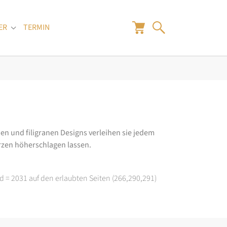
ER
TERMIN
"
Submenu for "Juwelier"
en und filigranen Designs verleihen sie jedem
rzen höherschlagen lassen.
d = 2031 auf den erlaubten Seiten (266,290,291)