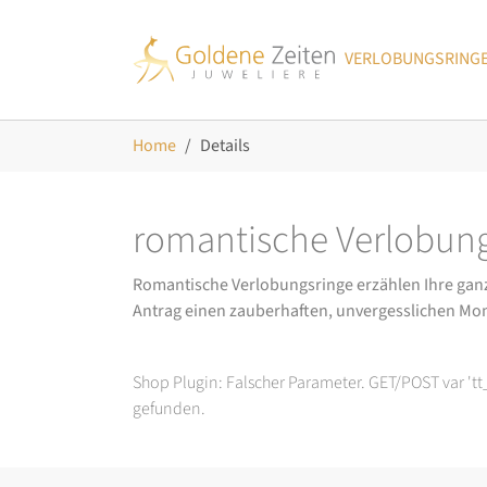
Skip to main navigation
Zum Hauptinhalt springen
Skip to page footer
VERLOBUNGSRING
Sie sind hier:
Home
Details
romantische Verlobung
Romantische Verlobungsringe erzählen Ihre ganz p
Antrag einen zauberhaften, unvergesslichen Mo
Shop Plugin: Falscher Parameter. GET/POST var 't
gefunden.