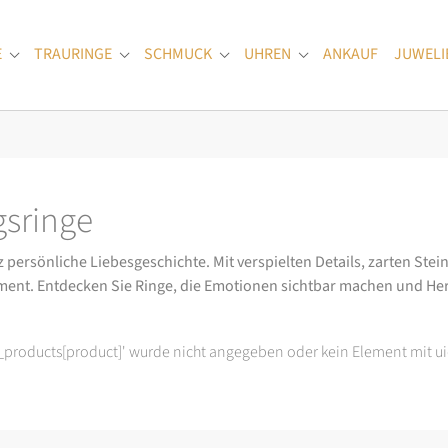
E
TRAURINGE
SCHMUCK
UHREN
ANKAUF
JUWELI
Submenu for "Verlobungsringe"
Submenu for "Trauringe"
Submenu for "Schmuck"
Submenu for "Uhren
sringe
ersönliche Liebesgeschichte. Mit verspielten Details, zarten Stein
ment. Entdecken Sie Ringe, die Emotionen sichtbar machen und He
t_products[product]' wurde nicht angegeben oder kein Element mit ui