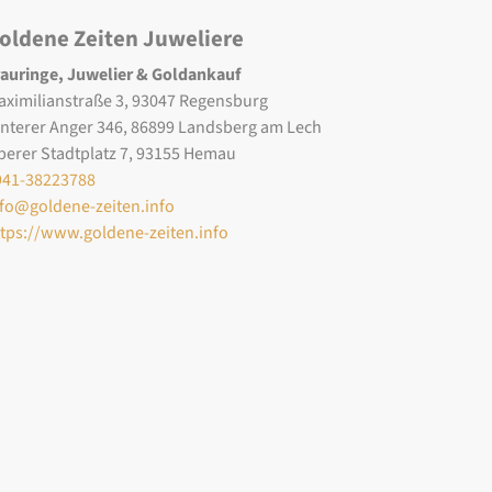
oldene Zeiten Juweliere
rauringe, Juwelier & Goldankauf
aximilianstraße 3, 93047 Regensburg
interer Anger 346, 86899 Landsberg am Lech
berer Stadtplatz 7, 93155 Hemau
941-38223788
nfo@goldene-zeiten.info
ttps://www.goldene-zeiten.info