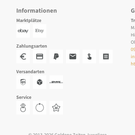
Informationen
G
Marktplätze
T
M
H
O
Zahlungsarten
0
i
h
Versandarten
Service
© 2013-2026 Goldene Zeiten Juweliere