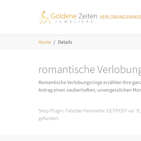
Skip to main navigation
Zum Hauptinhalt springen
Skip to page footer
VERLOBUNGSRING
Sie sind hier:
Home
Details
romantische Verlobung
Romantische Verlobungsringe erzählen Ihre ganz p
Antrag einen zauberhaften, unvergesslichen Mo
Shop Plugin: Falscher Parameter. GET/POST var 't
gefunden.