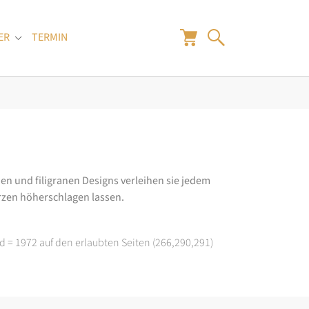
ER
TERMIN
"
Submenu for "Juwelier"
en und filigranen Designs verleihen sie jedem
rzen höherschlagen lassen.
d = 1972 auf den erlaubten Seiten (266,290,291)