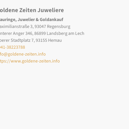
oldene Zeiten Juweliere
rauringe, Juwelier & Goldankauf
aximilianstraße 3, 93047 Regensburg
interer Anger 346, 86899 Landsberg am Lech
berer Stadtplatz 7, 93155 Hemau
941-38223788
nfo@goldene-zeiten.info
ttps://www.goldene-zeiten.info