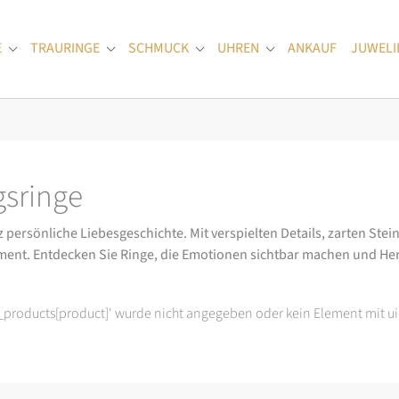
E
TRAURINGE
SCHMUCK
UHREN
ANKAUF
JUWELI
Submenu for "Verlobungsringe"
Submenu for "Trauringe"
Submenu for "Schmuck"
Submenu for "Uhren
sringe
ersönliche Liebesgeschichte. Mit verspielten Details, zarten Stein
ment. Entdecken Sie Ringe, die Emotionen sichtbar machen und He
t_products[product]' wurde nicht angegeben oder kein Element mit ui