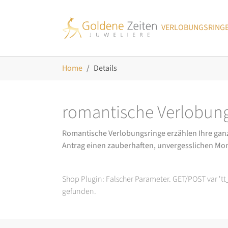
Skip to main navigation
Zum Hauptinhalt springen
Skip to page footer
VERLOBUNGSRING
Sie sind hier:
Home
Details
romantische Verlobung
Romantische Verlobungsringe erzählen Ihre ganz p
Antrag einen zauberhaften, unvergesslichen Mo
Shop Plugin: Falscher Parameter. GET/POST var 't
gefunden.