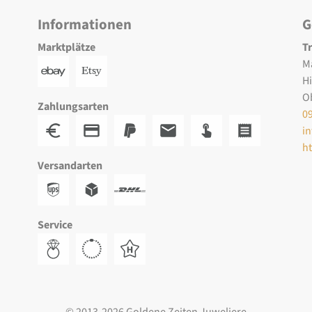
Informationen
G
Marktplätze
T
M
H
O
Zahlungsarten
0
i
h
Versandarten
Service
© 2013-2026 Goldene Zeiten Juweliere