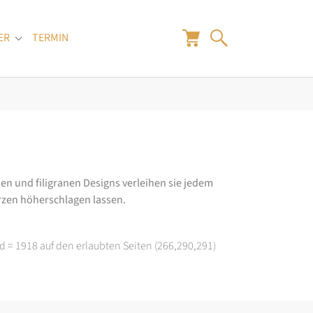
ER
TERMIN
"
Submenu for "Juwelier"
en und filigranen Designs verleihen sie jedem
rzen höherschlagen lassen.
d = 1918 auf den erlaubten Seiten (266,290,291)