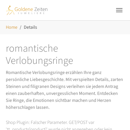
Skip to main navigation
Zum Hauptinhalt springen
Skip to page footer
Sie sind hier:
Home
Details
romantische
Verlobungsringe
Romantische Verlobungsringe erzählen Ihre ganz
persönliche Liebesgeschichte. Mit verspielten Details, zarten
Steinen und filigranen Designs verleihen sie jedem Antrag
einen zauberhaften, unvergesslichen Moment. Entdecken
Sie Ringe, die Emotionen sichtbar machen und Herzen
höherschlagen lassen.
Shop Plugin: Falscher Parameter. GET/POST var
'tt_products[product]' wurde nicht angegeben oder kein