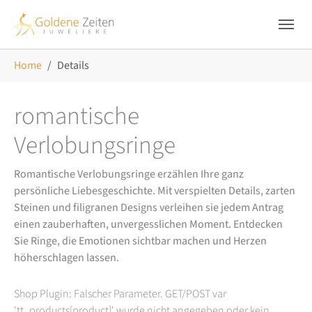
Skip to main navigation
Zum Hauptinhalt springen
Skip to page footer
Sie sind hier:
Home
Details
romantische
Verlobungsringe
Romantische Verlobungsringe erzählen Ihre ganz
persönliche Liebesgeschichte. Mit verspielten Details, zarten
Steinen und filigranen Designs verleihen sie jedem Antrag
einen zauberhaften, unvergesslichen Moment. Entdecken
Sie Ringe, die Emotionen sichtbar machen und Herzen
höherschlagen lassen.
Shop Plugin: Falscher Parameter. GET/POST var
'tt_products[product]' wurde nicht angegeben oder kein