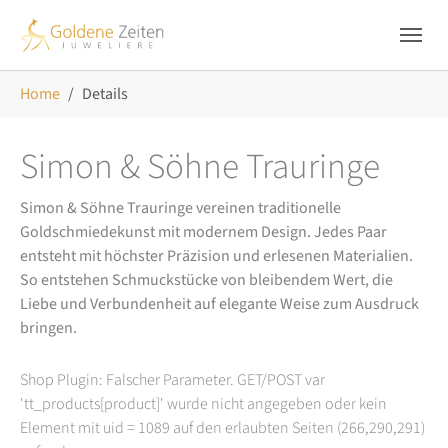
Skip to main navigation
Zum Hauptinhalt springen
Skip to page footer
Sie sind hier:
Home
Details
Simon & Söhne Trauringe
Simon & Söhne Trauringe vereinen traditionelle
Goldschmiedekunst mit modernem Design. Jedes Paar
entsteht mit höchster Präzision und erlesenen Materialien.
So entstehen Schmuckstücke von bleibendem Wert, die
Liebe und Verbundenheit auf elegante Weise zum Ausdruck
bringen.
Shop Plugin: Falscher Parameter. GET/POST var
'tt_products[product]' wurde nicht angegeben oder kein
Element mit uid = 1089 auf den erlaubten Seiten (266,290,291)