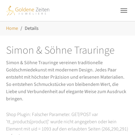
Skip to main navigation
Zum Hauptinhalt springen
Skip to page footer
Sie sind hier:
Home
Details
Simon & Söhne Trauringe
Simon & Söhne Trauringe vereinen traditionelle
Goldschmiedekunst mit modernem Design. Jedes Paar
entsteht mit höchster Präzision und erlesenen Materialien.
So entstehen Schmuckstücke von bleibendem Wert, die
Liebe und Verbundenheit auf elegante Weise zum Ausdruck
bringen.
Shop Plugin: Falscher Parameter. GET/POST var
'tt_products[product]' wurde nicht angegeben oder kein
Element mit uid = 1093 auf den erlaubten Seiten (266,290,291)