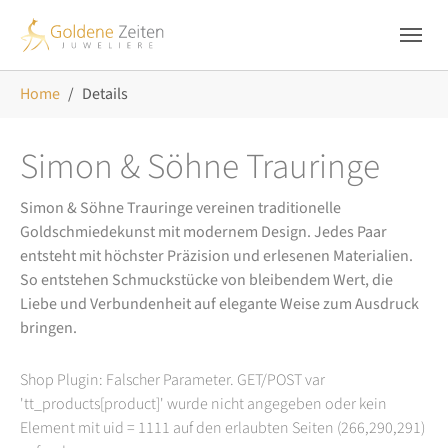
Skip to main navigation
Zum Hauptinhalt springen
Skip to page footer
Sie sind hier:
Home
Details
Simon & Söhne Trauringe
Simon & Söhne Trauringe vereinen traditionelle
Goldschmiedekunst mit modernem Design. Jedes Paar
entsteht mit höchster Präzision und erlesenen Materialien.
So entstehen Schmuckstücke von bleibendem Wert, die
Liebe und Verbundenheit auf elegante Weise zum Ausdruck
bringen.
Shop Plugin: Falscher Parameter. GET/POST var
'tt_products[product]' wurde nicht angegeben oder kein
Element mit uid = 1111 auf den erlaubten Seiten (266,290,291)