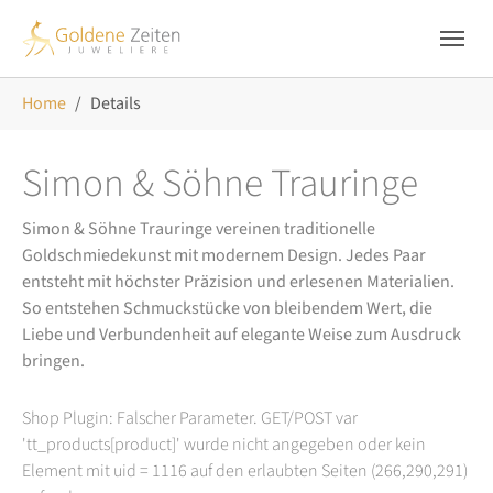
Skip to main navigation
Zum Hauptinhalt springen
Skip to page footer
Sie sind hier:
Home
Details
Simon & Söhne Trauringe
Simon & Söhne Trauringe vereinen traditionelle
Goldschmiedekunst mit modernem Design. Jedes Paar
entsteht mit höchster Präzision und erlesenen Materialien.
So entstehen Schmuckstücke von bleibendem Wert, die
Liebe und Verbundenheit auf elegante Weise zum Ausdruck
bringen.
Shop Plugin: Falscher Parameter. GET/POST var
'tt_products[product]' wurde nicht angegeben oder kein
Element mit uid = 1116 auf den erlaubten Seiten (266,290,291)