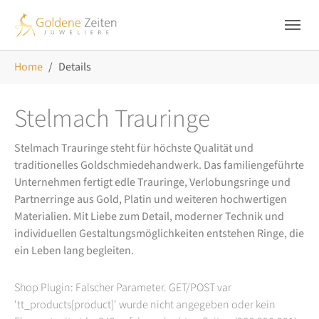
Skip to main navigation
Zum Hauptinhalt springen
Skip to page footer
Sie sind hier:
Home
Details
Stelmach Trauringe
Stelmach Trauringe steht für höchste Qualität und
traditionelles Goldschmiedehandwerk. Das familiengeführte
Unternehmen fertigt edle Trauringe, Verlobungsringe und
Partnerringe aus Gold, Platin und weiteren hochwertigen
Materialien. Mit Liebe zum Detail, moderner Technik und
individuellen Gestaltungsmöglichkeiten entstehen Ringe, die
ein Leben lang begleiten.
Shop Plugin: Falscher Parameter. GET/POST var
'tt_products[product]' wurde nicht angegeben oder kein